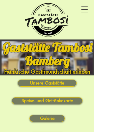
Gaststätte Tambosi
Bamberg
Fränkische Gastfreundschaft erleben
Unsere Gaststätte
Speise- und Getränkekarte
Galerie